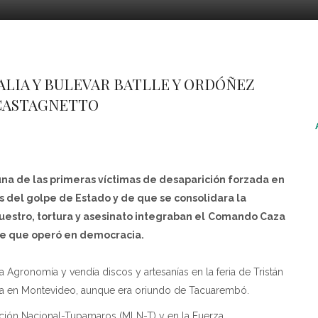
ALIA Y BULEVAR BATLLE Y ORDÓÑEZ
CASTAGNETTO
una de las primeras víctimas de desaparición forzada en
 del golpe de Estado y de que se consolidara la
uestro, tortura y asesinato integraban el
Comando Caza
e que operó en democracia.
a Agronomía y vendía discos y artesanías en la feria de Tristán
osa en Montevideo, aunque era oriundo de Tacuarembó.
ación Nacional-Tupamaros (MLN-T) y en la Fuerza