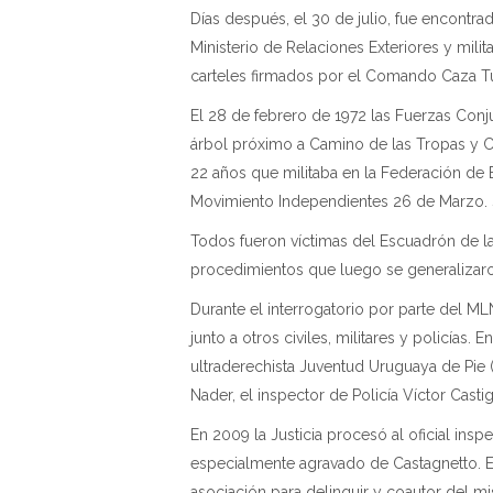
Días después, el 30 de julio, fue encontra
Ministerio de Relaciones Exteriores y mili
carteles firmados por el Comando Caza 
El 28 de febrero de 1972 las Fuerzas Con
árbol próximo a Camino de las Tropas y Cam
22 años que militaba en la Federación de E
Movimiento Independientes 26 de Marzo. Su
Todos fueron víctimas del Escuadrón de l
procedimientos que luego se generalizaro
Durante el interrogatorio por parte del M
junto a otros civiles, militares y policías.
ultraderechista Juventud Uruguaya de Pie 
Nader, el inspector de Policía Víctor Cas
En 2009 la Justicia procesó al oficial ins
especialmente agravado de Castagnetto. E
asociación para delinquir y coautor del m