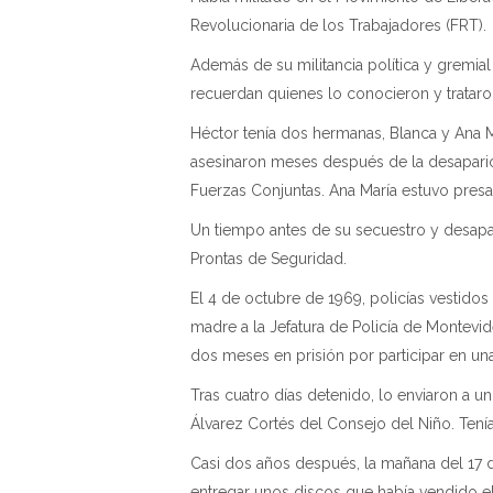
Revolucionaria de los Trabajadores (FRT).
Además de su militancia política y gremial e
recuerdan quienes lo conocieron y trataro
Héctor tenía dos hermanas, Blanca y Ana M
asesinaron meses después de la desapari
Fuerzas Conjuntas. Ana María estuvo pres
Un tiempo antes de su secuestro y desapa
Prontas de Seguridad.
El 4 de octubre de 1969, policías vestidos 
madre a la Jefatura de Policía de Montevid
dos meses en prisión por participar en una
Tras cuatro días detenido, lo enviaron a un
Álvarez Cortés del Consejo del Niño. Tení
Casi dos años después, la mañana del 17 d
entregar unos discos que había vendido el