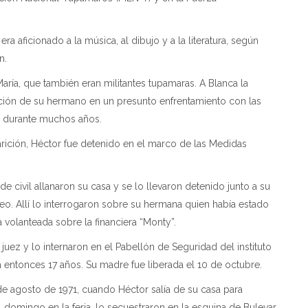
ra aficionado a la música, al dibujo y a la literatura, según
n.
aría, que también eran militantes tupamaras. A Blanca la
ción de su hermano en un presunto enfrentamiento con las
a durante muchos años.
rición, Héctor fue detenido en el marco de las Medidas
de civil allanaron su casa y se lo llevaron detenido junto a su
eo. Allí lo interrogaron sobre su hermana quien había estado
 volanteada sobre la financiera “Monty”.
 juez y lo internaron en el Pabellón de Seguridad del instituto
a entonces 17 años. Su madre fue liberada el 10 de octubre.
e agosto de 1971, cuando Héctor salía de su casa para
 domingo en la feria, lo secuestraron en la esquina de Bulevar