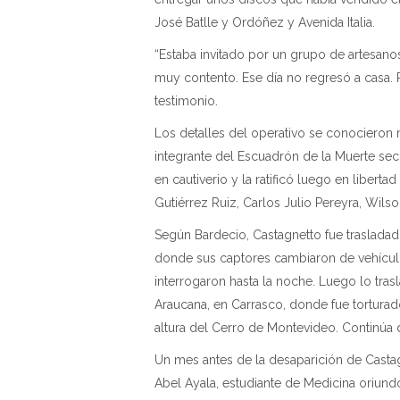
José Batlle y Ordóñez y Avenida Italia.
“Estaba invitado por un grupo de artesano
muy contento. Ese día no regresó a casa. 
testimonio.
Los detalles del operativo se conocieron 
integrante del Escuadrón de la Muerte se
en cautiverio y la ratificó luego en liberta
Gutiérrez Ruiz, Carlos Julio Pereyra, Wilso
Según Bardecio, Castagnetto fue trasladad
donde sus captores cambiaron de vehículo
interrogaron hasta la noche. Luego lo trasl
Araucana, en Carrasco, donde fue torturado 
altura del Cerro de Montevideo. Continúa
Un mes antes de la desaparición de Castagn
Abel Ayala, estudiante de Medicina oriundo