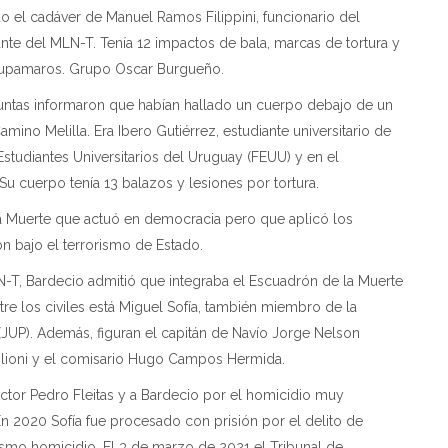
do el cadáver de Manuel Ramos Filippini, funcionario del
tante del MLN-T. Tenía 12 impactos de bala, marcas de tortura y
Tupamaros. Grupo Oscar Burgueño.
juntas informaron que habían hallado un cuerpo debajo de un
ino Melilla. Era Ibero Gutiérrez, estudiante universitario de
studiantes Universitarios del Uruguay (FEUU) y en el
 cuerpo tenía 13 balazos y lesiones por tortura.
a Muerte que actuó en democracia pero que aplicó los
n bajo el terrorismo de Estado.
LN-T, Bardecio admitió que integraba el Escuadrón de la Muerte
 Entre los civiles está Miguel Sofía, también miembro de la
(JUP). Además, figuran el capitán de Navío Jorge Nelson
tiglioni y el comisario Hugo Campos Hermida.
pector Pedro Fleitas y a Bardecio por el homicidio muy
n 2020 Sofía fue procesado con prisión por el delito de
ismo homicidio. El 3 de marzo de 2021 el Tribunal de