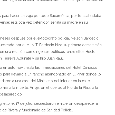
s para hacer un viaje por todo Sudamérica, por lo cual estaba
Pensé: está otra vez detenido”, señala su madre en su
meses después por el exfotógrafo policial Nelson Bardecio,
cuestrado por el MLN-T. Bardecio hizo su primera declaración
d en una reunión con dirigentes políticos, entre ellos Héctor
n Ferreira Aldunate y su hijo Juan Raúl.
o en automóvil hasta las inmediaciones del Hotel Carrasco
 para llevarlo a un rancho abandonado en El Pinar donde lo
adaron a una casa del Ministerio del Interior en la calle
hasta la muerte. Arrojaron el cuerpo al Río de la Plata, a la
 desaparecido.
etto, el 17 de julio, secuestraron e hicieron desaparecer a
 de Rivera y funcionario de Sanidad Policial.