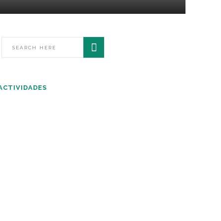
ACTIVIDADES
Jornada de Memoria y
conmemoración en Toledo
La Comisión Nacional Honoraria de
Sitios de Memoria
DICIEMBRE 6, 2023
Inauguración Obelisco 27 de
noviembre 2023