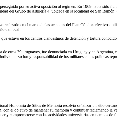
rseguido por su activa oposición al régimen. En 1969 había sido fichad
idad del Grupo de Artillería 4, ubicada en la localidad de San Ramón,
o realizado en el marco de las acciones del Plan Cóndor, efectivos mili
ño del local
be que estuvo en los centros clandestinos de detención y tortura conoci
a de otros 39 uruguayos, fue denunciada en Uruguay y en Argentina, e i
ndividualización y responsabilidad de los militares en las políticas repr
O
nal Honoraria de Sitios de Memoria resolvió señalizar un sitio cercano
, con el objetivo de mantener su memoria y continuar reclamando la ver
er y comprometerse con las actividades universitarias en tiempos de fuer